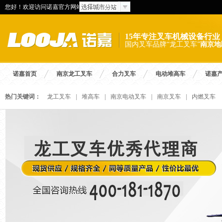
您好！欢迎访问诺嘉官方网站
15年专注叉车机械设备行业
国内叉车品牌“龙工叉车”
南京地
诺嘉首页
南京龙工叉车
合力叉车
电动堆高车
诺嘉
热门关键词：
龙工叉车
|
堆高车
|
南京电动叉车
|
南京叉车
|
内燃叉车