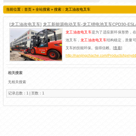
当前位置：
首页
»
全站搜索
» 搜索：龙工油改电叉车
[
龙工油改电叉车
]
龙工新能源电动叉车-龙工锂电池叉车CPD30-ESL/
龙工油改电叉车
是为了适应新环保形势，
池叉车，
龙工油改电叉车
结构稳定，质量
叉车的技能环保。值得信赖。
[查看]
http://nanjingchache.com/Products/lgxnydd
相关搜索
无相关搜索
记录总数：1 | 页数：1